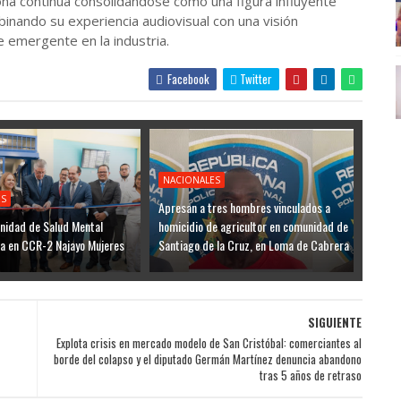
na continúa consolidándose como una figura influyente
inando su experiencia audiovisual con una visión
e emergente en la industria.
Facebook
Twitter
NACIONALES
ES
Apresan a tres hombres vinculados a
nidad de Salud Mental
homicidio de agricultor en comunidad de
ia en CCR-2 Najayo Mujeres
Santiago de la Cruz, en Loma de Cabrera
SIGUIENTE
Explota crisis en mercado modelo de San Cristóbal: comerciantes al
borde del colapso y el diputado Germán Martínez denuncia abandono
tras 5 años de retraso