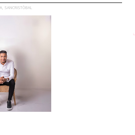
A
,
SANCRISTÒBAL