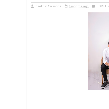
Joselmin Carmona
4 months ago
PORTAD