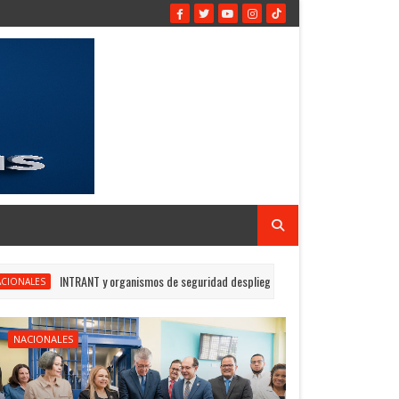
NT y organismos de seguridad despliegan histórico operativo de fiscalización en par
NACIONALES