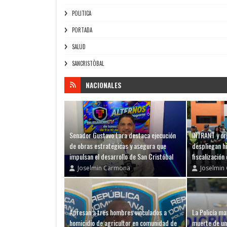
POLITICA
PORTADA
SALUD
SANCRISTÒBAL
NACIONALES
Senador Gustavo Lara destaca ejecución
INTRANT y or
de obras estratégicas y asegura que
despliegan hi
impulsan el desarrollo de San Cristóbal
fiscalización
Joselmin Carmona
Joselmin
Apresan a tres hombres vinculados a
La Policía m
homicidio de agricultor en comunidad de
muerte de un