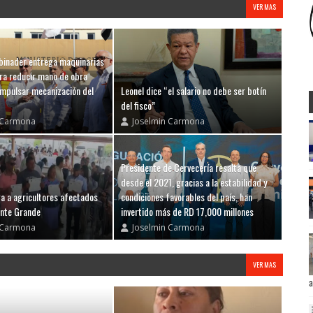
VER MAS
binader entrega maquinarias
a reducir mano de obra
 impulsar mecanización del
Leonel dice “el salario no debe ser botín
del fisco”
 Carmona
Joselmin Carmona
Presidente de Cervecería resalta que
desde el 2021, gracias a la estabilidad y
a a agricultores afectados
condiciones favorables del país, han
onte Grande
invertido más de RD 17,000 millones
 Carmona
Joselmin Carmona
VER MAS
a