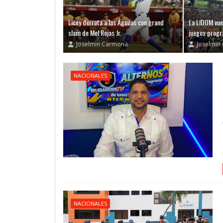
Licey derrota a las Águilas con grand
La LIDOM vue
slam de Mel Rojas Jr.
juegos prog
Joselmin Carmona
Joselmin
NACIONALES
NACIONALES