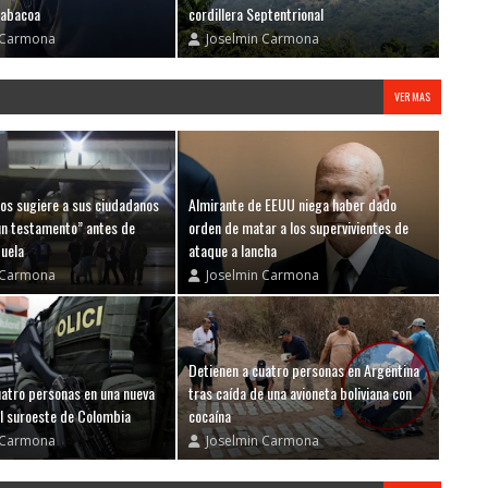
rabacoa
cordillera Septentrional
 Carmona
Joselmin Carmona
VER MAS
os sugiere a sus ciudadanos
Almirante de EEUU niega haber dado
un testamento” antes de
orden de matar a los supervivientes de
zuela
ataque a lancha
 Carmona
Joselmin Carmona
Detienen a cuatro personas en Argentina
uatro personas en una nueva
tras caída de una avioneta boliviana con
l suroeste de Colombia
cocaína
 Carmona
Joselmin Carmona