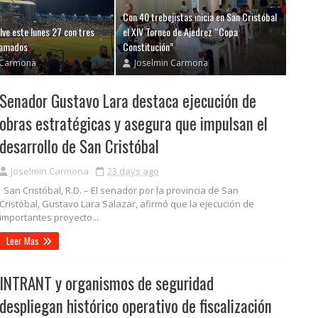
Con 40 trebejistas inicia en San Cristóbal
lve este lunes 27 con tres
el XIV Torneo de Ajedrez “Copa
ramados
Constitución”
 Carmona
Joselmin Carmona
Senador Gustavo Lara destaca ejecución de
obras estratégicas y asegura que impulsan el
desarrollo de San Cristóbal
Joselmin Carmona
23 days ago
San Cristóbal, R.D. – El senador por la provincia de San
Cristóbal, Gustavo Lara Salazar, afirmó que la ejecución de
importantes proyecto...
Leer Mas
INTRANT y organismos de seguridad
despliegan histórico operativo de fiscalización