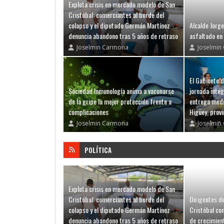
Explota crisis en mercado modelo de San
Cristóbal: comerciantes al borde del
colapso y el diputado Germán Martínez
Alcalde Jorge
denuncia abandono tras 5 años de retraso
asfaltado en 
Joselmin Carmona
Joselmin
El Gabinete d
Sociedad Inmunología anima a vacunarse
jornada integ
de la gripe la mejor protección frente a
entrega medi
complicaciones
Higüey, provi
Joselmin Carmona
Joselmin
POLÍTICA
Explota crisis en mercado modelo de San
Cristóbal: comerciantes al borde del
Dirigentes de
colapso y el diputado Germán Martínez
Cristóbal co
denuncia abandono tras 5 años de retraso
de crecimien