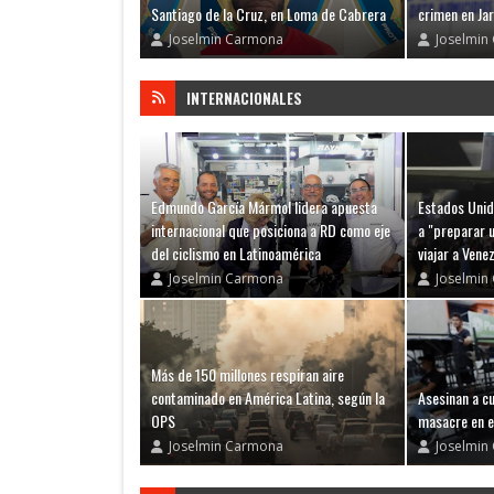
Santiago de la Cruz, en Loma de Cabrera
crimen en Ja
Joselmin Carmona
Joselmin
INTERNACIONALES
Edmundo García Mármol lidera apuesta
Estados Unid
internacional que posiciona a RD como eje
a "preparar 
del ciclismo en Latinoamérica
viajar a Vene
Joselmin Carmona
Joselmin
Más de 150 millones respiran aire
contaminado en América Latina, según la
Asesinan a c
OPS
masacre en e
Joselmin Carmona
Joselmin