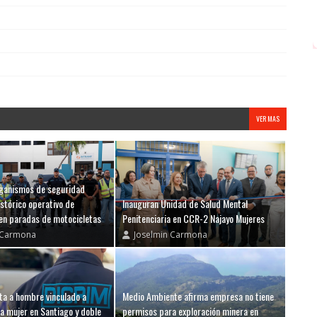
VER MAS
ganismos de seguridad
stórico operativo de
Inauguran Unidad de Salud Mental
 en paradas de motocicletas
Penitenciaria en CCR-2 Najayo Mujeres
 Carmona
Joselmin Carmona
ata a hombre vinculado a
Medio Ambiente afirma empresa no tiene
a mujer en Santiago y doble
permisos para exploración minera en