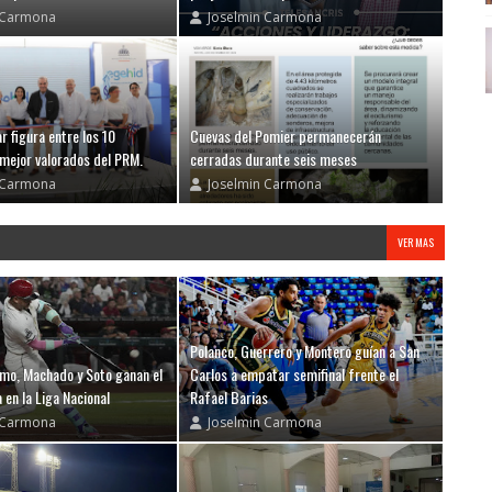
 Carmona
Joselmin Carmona
r figura entre los 10
Cuevas del Pomier permanecerán
 mejor valorados del PRM.
cerradas durante seis meses
 Carmona
Joselmin Carmona
VER MAS
Polanco, Guerrero y Montero guían a San
mo, Machado y Soto ganan el
Carlos a empatar semifinal frente el
 en la Liga Nacional
Rafael Barias
 Carmona
Joselmin Carmona