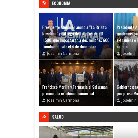
ECONOMIA
Presidente Abinader anuncia “La Brisita
Presidente A
Navideña” y entrega de tarjetas de RD
modernas par
1,500, que impactarán a dos millones 600
extranjera e
familias, desde el 4 de diciembre
campo
Joselmin Carmona
Joselmin
Francisco Morilla y Farmacia el Sol ganan
Gobierno pag
premio a la excelencia comercial
por presa M
Joselmin Carmona
Joselmin
SALUD