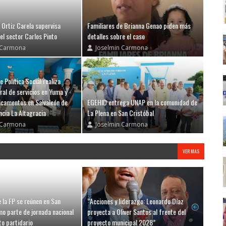
 Ortiz Carela supervisa
Familiares de Brianna Genao piden más
el sector Carlos Pinto
detalles sobre el caso
 Carmona
Joselmin Carmona
e Política Social realiza
ral de servicios en Yuma y
camentos en Salvaleón de
EGEHID entrega UNAP en la comunidad de
ncia La Altagracia
La Plena en San Cristóbal
 Carmona
Joselmin Carmona
VER MAS
 la FP se reúnen en San
“Acciones y liderazgo: Leonardo Díaz
mo parte de jornada nacional
proyecta a Oliver Santos al frente del
to partidario
proyecto municipal 2028”