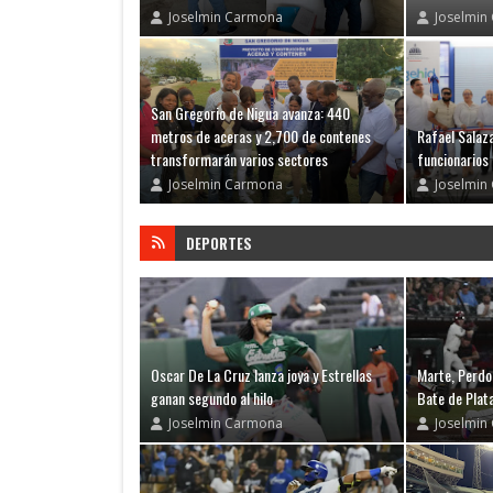
Joselmin Carmona
Joselmin
San Gregorio de Nigua avanza: 440
metros de aceras y 2,700 de contenes
Rafael Salaza
transformarán varios sectores
funcionarios
Joselmin Carmona
Joselmin
DEPORTES
Oscar De La Cruz lanza joya y Estrellas
Marte, Perdo
ganan segundo al hilo
Bate de Plata
Joselmin Carmona
Joselmin