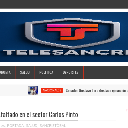
ONOMIA
SALUD
POLITICA
DEPORTES
Senador Gustavo Lara destaca ejecución de obras e
NACIONALES
sfaltado en el sector Carlos Pinto
les
,
PORTADA
,
SALUD
,
SANCRISTÒBAL