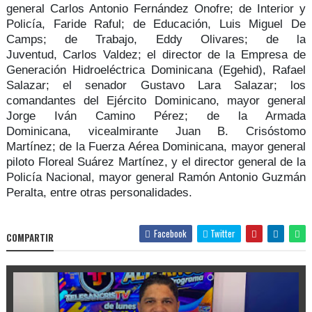
general Carlos Antonio Fernández Onofre
; de Interior y
Policía,
Faride Raful;
de Educación,
Luis Miguel De
Camps
; de Trabajo,
Eddy Olivares;
de la
Juventud,
Carlos Valdez;
el director de la Empresa de
Generación Hidroeléctrica Dominicana (Egehid),
Rafael
Salazar
; el senador
Gustavo Lara Salazar;
los
comandantes del Ejército Dominicano,
mayor general
Jorge Iván Camino Pérez
; de la Armada
Dominicana,
vicealmirante Juan B. Crisóstomo
Martínez;
de la Fuerza Aérea Dominicana,
mayor general
piloto Floreal Suárez Martínez,
y el director general de la
Policía Nacional,
mayor general Ramón Antonio Guzmán
Peralta,
entre otras personalidades.
Facebook
Twitter
COMPARTIR