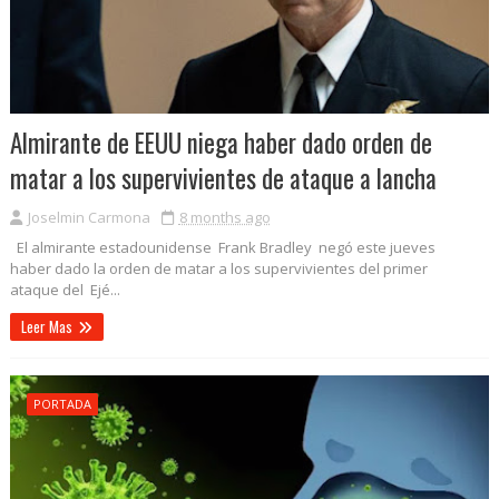
Almirante de EEUU niega haber dado orden de
matar a los supervivientes de ataque a lancha
Joselmin Carmona
8 months ago
El almirante estadounidense Frank Bradley negó este jueves
haber dado la orden de matar a los supervivientes del primer
ataque del Ejé...
Leer Mas
PORTADA