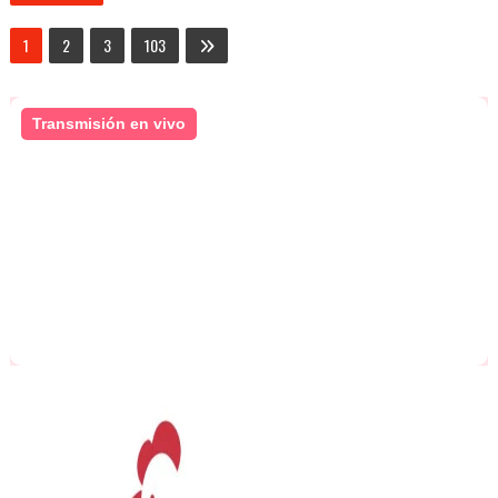
1
2
3
103
Transmisión en vivo